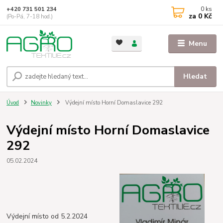
0
ks
+420 731 501 234
za
0 Kč
(Po-Pá, 7-18 hod.)
Menu
Hledat
Úvod
Novinky
Výdejní místo Horní Domaslavice 292
Výdejní místo Horní Domaslavice
292
05.02.2024
Výdejní místo od 5.2.2024