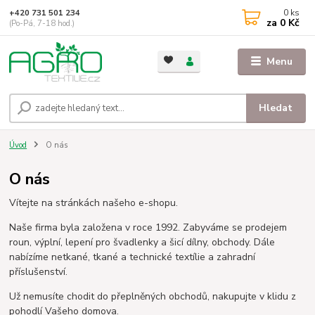
0
ks
+420 731 501 234
za
0 Kč
(Po-Pá, 7-18 hod.)
Menu
Hledat
Úvod
O nás
O nás
Vítejte na stránkách našeho e-shopu.
Naše firma byla založena v roce 1992. Zabyváme se prodejem
roun, výplní, lepení pro švadlenky a šicí dílny, obchody. Dále
nabízíme netkané, tkané a technické textílie a zahradní
příslušenství.
Už nemusíte chodit do přeplněných obchodů, nakupujte v klidu z
pohodlí Vašeho domova.