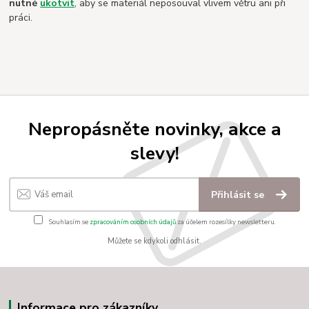
nutné
ukotvit
, aby se materiál neposouval vlivem větru ani při
práci.
Nepropásněte novinky, akce a
slevy!
Přihlásit se
Souhlasím se
zpracováním osobních údajů
za účelem rozesílky newsletteru.
Můžete se kdykoli odhlásit.
Informace pro zákazníky