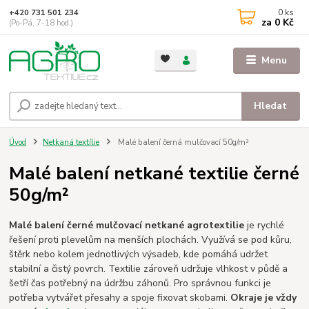
0
ks
+420 731 501 234
za
0 Kč
(Po-Pá, 7-18 hod.)
Menu
Hledat
Úvod
Netkaná textílie
Malé balení černá mulčovací 50g/m²
Malé balení netkané textilie černé
50g/m²
Malé balení černé mulčovací netkané agrotextilie
je rychlé
řešení proti plevelům na menších plochách. Využívá se pod kůru,
štěrk nebo kolem jednotlivých výsadeb, kde pomáhá udržet
stabilní a čistý povrch. Textilie zároveň udržuje vlhkost v půdě a
šetří čas potřebný na údržbu záhonů. Pro správnou funkci je
potřeba vytvářet přesahy a spoje fixovat skobami.
Okraje je vždy