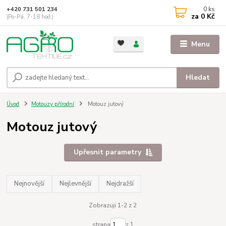
0
ks
+420 731 501 234
za
0 Kč
(Po-Pá, 7-18 hod.)
Menu
Hledat
Úvod
Motouzy přírodní
Motouz jutový
Motouz jutový
Upřesnit parametry
Nejnovější
Nejlevnější
Nejdražší
Zobrazuji 1-2 z 2
strana
z 1