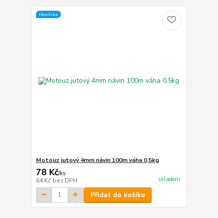
Novinka
Motouz jutový 4mm návin 100m váha 0,5kg
78 Kč
/
ks
skladem
64 Kč
bez DPH
Přidat do košíku