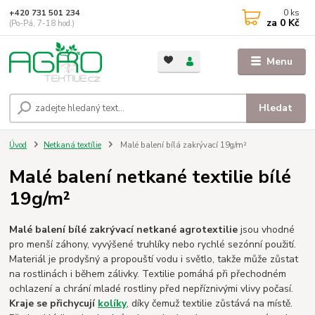
0
ks
+420 731 501 234
za
0 Kč
(Po-Pá, 7-18 hod.)
Menu
Hledat
Úvod
Netkaná textílie
Malé balení bílá zakrývací 19g/m²
Malé balení netkané textilie bílé
19g/m²
Malé balení bílé zakrývací netkané agrotextilie
jsou vhodné
pro menší záhony, vyvýšené truhlíky nebo rychlé sezónní použití.
Materiál je prodyšný a propouští vodu i světlo, takže může zůstat
na rostlinách i během zálivky. Textilie pomáhá při přechodném
ochlazení a chrání mladé rostliny před nepříznivými vlivy počasí.
Kraje se přichycují
kolíky
, díky čemuž textilie zůstává na místě.