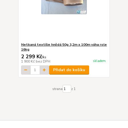
Netkaná textílie hnědá 50g 3,2m x 100m váha role
16kg
2 299 Kč
/
ks
skladem
1 900 Kč
bez DPH
Přidat do košíku
strana
z 1