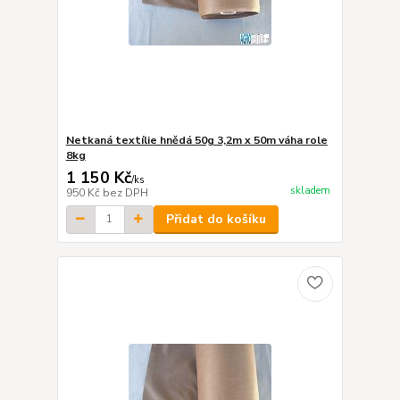
Netkaná textílie hnědá 50g 3,2m x 50m váha role
8kg
1 150 Kč
/
ks
skladem
950 Kč
bez DPH
Přidat do košíku