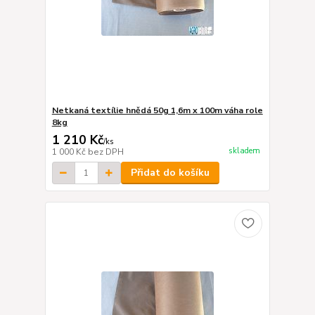
Netkaná textílie hnědá 50g 1,6m x 100m váha role
8kg
1 210 Kč
/
ks
skladem
1 000 Kč
bez DPH
Přidat do košíku