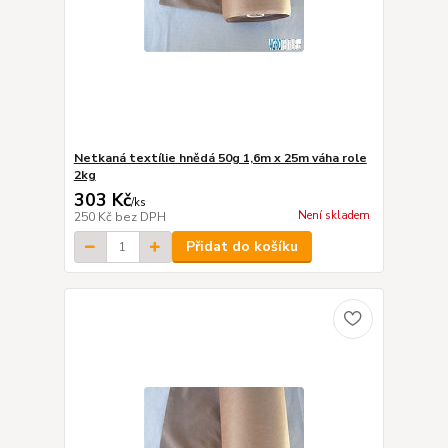
Netkaná textílie hnědá 50g 1,6m x 25m váha role
2kg
303 Kč
/
ks
Není skladem
250 Kč
bez DPH
Přidat do košíku