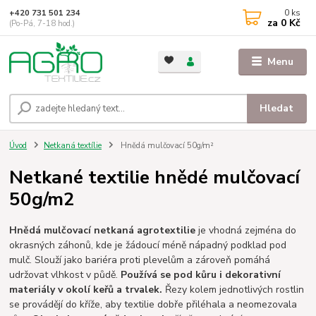
0
ks
+420 731 501 234
za
0 Kč
(Po-Pá, 7-18 hod.)
Menu
Hledat
Úvod
Netkaná textílie
Hnědá mulčovací 50g/m²
Netkané textilie hnědé mulčovací
50g/m2
Hnědá mulčovací netkaná agrotextilie
je vhodná zejména do
okrasných záhonů, kde je žádoucí méně nápadný podklad pod
mulč. Slouží jako bariéra proti plevelům a zároveň pomáhá
udržovat vlhkost v půdě.
Používá se pod kůru i dekorativní
materiály v okolí keřů a trvalek.
Řezy kolem jednotlivých rostlin
se provádějí do kříže, aby textilie dobře přiléhala a neomezovala