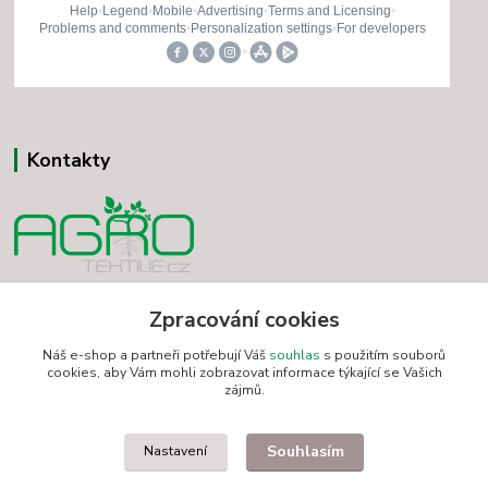
Kontakty
Vladimír Minár
Zpracování cookies
+420 731 501 234
(Po-Pá, 7-18 hod.)
Náš e-shop a partneři potřebují Váš
souhlas
s použitím souborů
cookies, aby Vám mohli zobrazovat informace týkající se Vašich
minarvbv@seznam.cz
zájmů.
Souhlasím
Nastavení