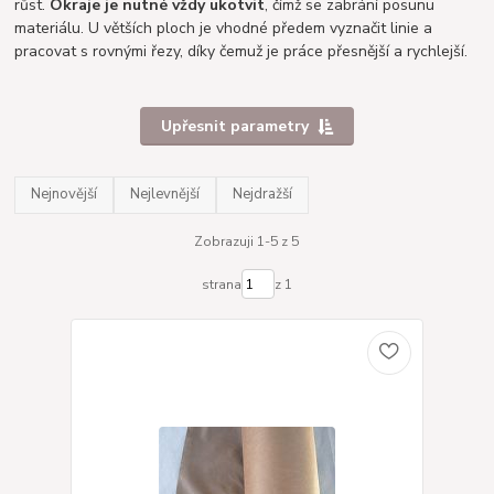
růst.
Okraje je nutné vždy ukotvit
, čímž se zabrání posunu
materiálu. U větších ploch je vhodné předem vyznačit linie a
pracovat s rovnými řezy, díky čemuž je práce přesnější a rychlejší.
Upřesnit parametry
Nejnovější
Nejlevnější
Nejdražší
Zobrazuji 1-5 z 5
strana
z 1