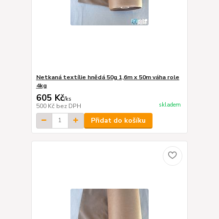
Netkaná textílie hnědá 50g 1,6m x 50m váha role
4kg
605 Kč
/
ks
skladem
500 Kč
bez DPH
Přidat do košíku