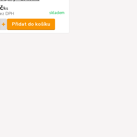
č
/
ks
skladem
ez DPH
Přidat do košíku