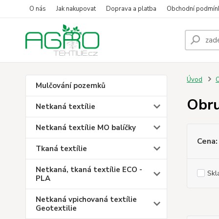
O nás
Jak nakupovat
Doprava a platba
Obchodní podmín
Úvod
O
Mulčování pozemků
Obru
Netkaná textílie
Netkaná textílie MO balíčky
Cena:
Tkaná textílie
Netkaná, tkaná textílie ECO -
Skl
PLA
Netkaná vpichovaná textílie
Geotextilie