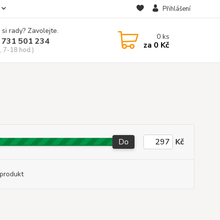
Přihlášení
 si rady? Zavolejte.
0
ks
 731 501 234
za
0 Kč
, 7-18 hod.)
Do
Kč
produkt