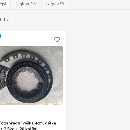
jší
Nejlevnější
Nejdražší
1-1 z 1
k zahradní výška 4cm, délka
a 2,5kg + 20 kolíků