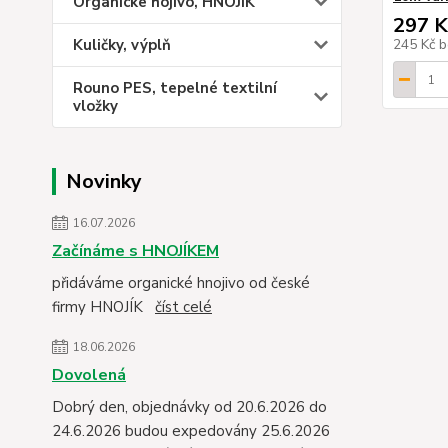
Organicke hojivo, HNOJÍK
297 K
Kuličky, výplň
245 Kč
b
Rouno PES, tepelné textilní
vložky
Novinky
16.07.2026
Začínáme s HNOJÍKEM
přidáváme organické hnojivo od české
firmy HNOJÍK
číst celé
18.06.2026
Dovolená
Dobrý den, objednávky od 20.6.2026 do
24.6.2026 budou expedovány 25.6.2026