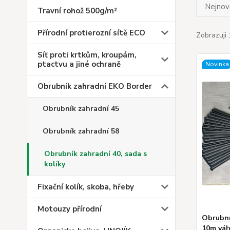
Nejnově
Travní rohož 500g/m²
Přírodní protierozní sítě ECO
Zobrazuji 
Síť proti krtkům, kroupám,
ptactvu a jiné ochraně
Novinka
Obrubník zahradní EKO Border
Obrubník zahradní 45
Obrubník zahradní 58
Obrubník zahradní 40, sada s
kolíky
Fixační kolík, skoba, hřeby
Motouzy přírodní
Obrubní
10m váh