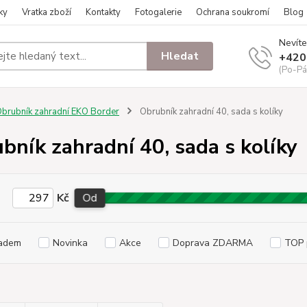
ky
Vratka zboží
Kontakty
Fotogalerie
Ochrana soukromí
Blog
Nevíte
Hledat
+420
(Po-Pá
brubník zahradní EKO Border
Obrubník zahradní 40, sada s kolíky
bník zahradní 40, sada s kolíky
Kč
Od
adem
Novinka
Akce
Doprava ZDARMA
TOP 