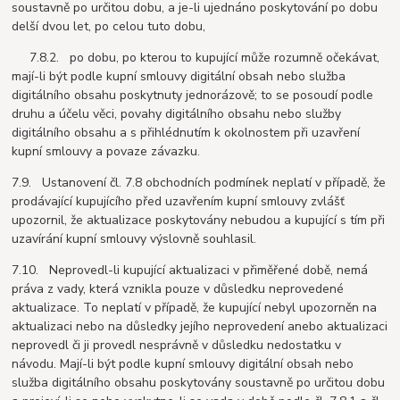
soustavně po určitou dobu, a je-li ujednáno poskytování po dobu
delší dvou let, po celou tuto dobu,
7.8.2. po dobu, po kterou to kupující může rozumně očekávat,
mají-li být podle kupní smlouvy digitální obsah nebo služba
digitálního obsahu poskytnuty jednorázově; to se posoudí podle
druhu a účelu věci, povahy digitálního obsahu nebo služby
digitálního obsahu a s přihlédnutím k okolnostem při uzavření
kupní smlouvy a povaze závazku.
7.9. Ustanovení čl. 7.8 obchodních podmínek neplatí v případě, že
prodávající kupujícího před uzavřením kupní smlouvy zvlášť
upozornil, že aktualizace poskytovány nebudou a kupující s tím při
uzavírání kupní smlouvy výslovně souhlasil.
7.10. Neprovedl-li kupující aktualizaci v přiměřené době, nemá
práva z vady, která vznikla pouze v důsledku neprovedené
aktualizace. To neplatí v případě, že kupující nebyl upozorněn na
aktualizaci nebo na důsledky jejího neprovedení anebo aktualizaci
neprovedl či ji provedl nesprávně v důsledku nedostatku v
návodu. Mají-li být podle kupní smlouvy digitální obsah nebo
služba digitálního obsahu poskytovány soustavně po určitou dobu