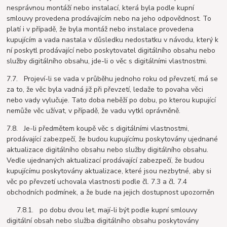
nesprávnou montáží nebo instalací, která byla podle kupní
smlouvy provedena prodávajícím nebo na jeho odpovědnost. To
platí i v případě, že byla montáž nebo instalace provedena
kupujícím a vada nastala v důsledku nedostatku v návodu, který k
ní poskytl prodávající nebo poskytovatel digitálního obsahu nebo
služby digitálního obsahu, jde-li o věc s digitálními vlastnostmi.
7.7. Projeví-li se vada v průběhu jednoho roku od převzetí, má se
za to, že věc byla vadná již při převzetí, ledaže to povaha věci
nebo vady vylučuje. Tato doba neběží po dobu, po kterou kupující
nemůže věc užívat, v případě, že vadu vytkl oprávněně.
7.8. Je-li předmětem koupě věc s digitálními vlastnostmi,
prodávající zabezpečí, že budou kupujícímu poskytovány ujednané
aktualizace digitálního obsahu nebo služby digitálního obsahu.
Vedle ujednaných aktualizací prodávající zabezpečí, že budou
kupujícímu poskytovány aktualizace, které jsou nezbytné, aby si
věc po převzetí uchovala vlastnosti podle čl. 7.3 a čl. 7.4
obchodních podmínek, a že bude na jejich dostupnost upozorněn
7.8.1. po dobu dvou let, mají-li být podle kupní smlouvy
digitální obsah nebo služba digitálního obsahu poskytovány