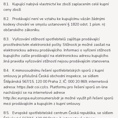
8.1. Kupující nabývá vlastnictví ke zboží zaplacením celé kupní
ceny zboží.
8.2. Prodávající není ve vztahu ke kupujícímu vázán žádnými
kodexy chování ve smyslu ustanovení § 1820 odst. 1 písm. n)
občanského zákoníku.
8.3. Vyřizování stížností spotřebitelů zajišťuje prodávající
prostřednictvím elektronické pošty. Stížnosti je možné zasílat na
elektronickou adresu prodávajícího. Informaci o vyřízení stížnosti
kupujícího zašle prodávající na elektronickou adresu kupujícího.
Jiná pravidla vyřizování stížností nejsou prodávajícím stanovena.
8.4. K mimosoudnímu řešení spotřebitelských sporů z kupní
smlouvy je příslušná Česká obchodní inspekce, se sídlem
Štěpánská 567/15, 120 00 Praha 2, IČ: 000 20 869, internetová
adresa: https://adr.coi.cz/cs. Platformu pro řešení sporů on-line
nacházející se na internetové adrese
http://ec.europa.eu/consumers/odr je možné využít při řešení sporů
mezi prodávajícím a kupujícím z kupní smlouvy.
8.5. Evropské spotřebitelské centrum Česká republika, se sídlem