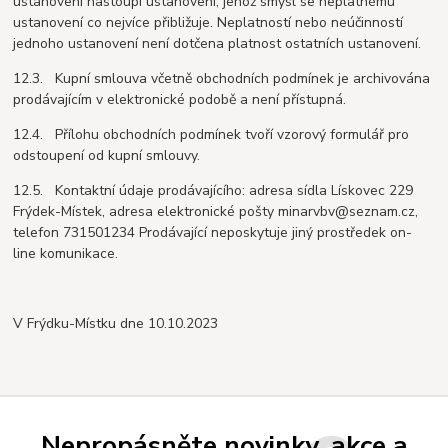
ustanovení nastoupí ustanovení, jehož smysl se neplatnému
ustanovení co nejvíce přibližuje. Neplatností nebo neúčinností
jednoho ustanovení není dotčena platnost ostatních ustanovení.
12.3. Kupní smlouva včetně obchodních podmínek je archivována
prodávajícím v elektronické podobě a není přístupná.
12.4. Přílohu obchodních podmínek tvoří vzorový formulář pro
odstoupení od kupní smlouvy.
12.5. Kontaktní údaje prodávajícího: adresa sídla Lískovec 229
Frýdek-Místek, adresa elektronické pošty minarvbv@seznam.cz,
telefon 731501234 Prodávající neposkytuje jiný prostředek on-
line komunikace.
V Frýdku-Místku dne 10.10.2023
Nepropásněte novinky, akce a