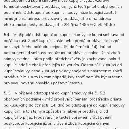
odstoupení od kupní smlouvy může kupující využit vzorový
formulář poskytovaný prodávajícím, jenž tvoří přílohu obchodních
podmínek. Odstoupení od kupní smlouvy může kupující zasílat
mimo jiné na adresu provozovny prodávajícího či na adresu
elektronické pošty prodávajícího 28. října 1495 Frýdek-Místek
5.4. V případě odstoupení od kupní smlouvy se kupní smlouva od
počátku ruší. Zboží kupující zašle nebo předá prodávajícímu zpět
bez zbytečného odkladu, nejpozději do čtrnácti (14) dnů od
odstoupení od smlouvy, ledaže mu prodávající nabídl, že si zboží
sám vyzvedne. Lhůta podle předchozí věty je zachována, pokud
kupující odešle zboží před jejím uplynutím. Odstoupí-li kupující od
kupní smlouvy, nese kupující náklady spojené s navrácením zboží
prodávajícímu, a to i v tom případě, kdy zboží nemůže být vráceno
pro svou povahu obvyklou poštovní cestou.
5. 5. V případě odstoupení od kupní smlouvy dle čl. 5.2
obchodních podmínek vrátí prodávající peněžní prostředky přijaté
od kupujícího do čtrnácti (14) dnů od odstoupení od kupní smlouvy
kupujícím, a to stejným způsobem, jakým je prodávající od
kupujícího přijal. Prodávající je taktéž oprávněn vrátit plnění
poskytnuté kupujícím již při vrácení zboží kupujícím či jiným