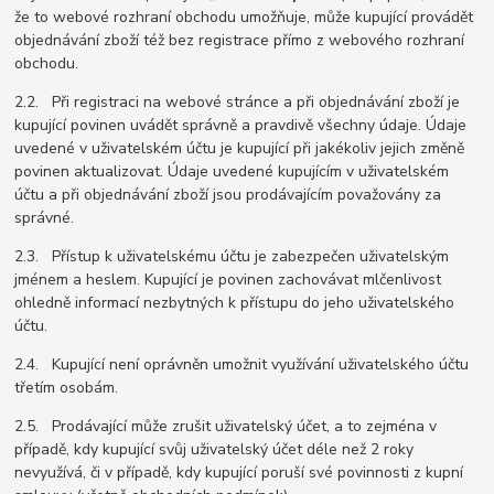
že to webové rozhraní obchodu umožňuje, může kupující provádět
objednávání zboží též bez registrace přímo z webového rozhraní
obchodu.
2.2. Při registraci na webové stránce a při objednávání zboží je
kupující povinen uvádět správně a pravdivě všechny údaje. Údaje
uvedené v uživatelském účtu je kupující při jakékoliv jejich změně
povinen aktualizovat. Údaje uvedené kupujícím v uživatelském
účtu a při objednávání zboží jsou prodávajícím považovány za
správné.
2.3. Přístup k uživatelskému účtu je zabezpečen uživatelským
jménem a heslem. Kupující je povinen zachovávat mlčenlivost
ohledně informací nezbytných k přístupu do jeho uživatelského
účtu.
2.4. Kupující není oprávněn umožnit využívání uživatelského účtu
třetím osobám.
2.5. Prodávající může zrušit uživatelský účet, a to zejména v
případě, kdy kupující svůj uživatelský účet déle než 2 roky
nevyužívá, či v případě, kdy kupující poruší své povinnosti z kupní