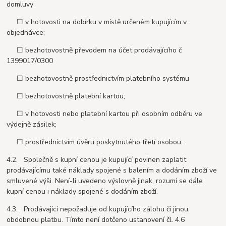
domluvy
☐ v hotovosti na dobírku v místě určeném kupujícím v
objednávce;
☐ bezhotovostně převodem na účet prodávajícího č
1399017/0300
☐ bezhotovostně prostřednictvím platebního systému
☐ bezhotovostně platební kartou;
☐ v hotovosti nebo platební kartou při osobním odběru ve
výdejně zásilek;
☐ prostřednictvím úvěru poskytnutého třetí osobou.
4.2. Společně s kupní cenou je kupující povinen zaplatit
prodávajícímu také náklady spojené s balením a dodáním zboží ve
smluvené výši. Není-li uvedeno výslovně jinak, rozumí se dále
kupní cenou i náklady spojené s dodáním zboží.
4.3. Prodávající nepožaduje od kupujícího zálohu či jinou
obdobnou platbu. Tímto není dotčeno ustanovení čl. 4.6