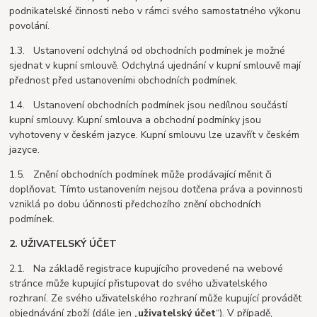
podnikatelské činnosti nebo v rámci svého samostatného výkonu
povolání.
1.3. Ustanovení odchylná od obchodních podmínek je možné
sjednat v kupní smlouvě. Odchylná ujednání v kupní smlouvě mají
přednost před ustanoveními obchodních podmínek.
1.4. Ustanovení obchodních podmínek jsou nedílnou součástí
kupní smlouvy. Kupní smlouva a obchodní podmínky jsou
vyhotoveny v českém jazyce. Kupní smlouvu lze uzavřít v českém
jazyce.
1.5. Znění obchodních podmínek může prodávající měnit či
doplňovat. Tímto ustanovením nejsou dotčena práva a povinnosti
vzniklá po dobu účinnosti předchozího znění obchodních
podmínek.
2. UŽIVATELSKÝ ÚČET
2.1. Na základě registrace kupujícího provedené na webové
stránce může kupující přistupovat do svého uživatelského
rozhraní. Ze svého uživatelského rozhraní může kupující provádět
objednávání zboží (dále jen „
uživatelský účet
“). V případě,