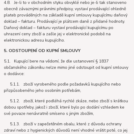
4.8. Je-li to v obchodním styku obvyklé nebo je-li tak stanoveno
obecně závaznými právními předpisy, vystaví prodávající ohledně
plateb prováděných na základě kupní smlouvy kupujícímu daňový
doklad – fakturu. Prodávající je plátcem daně z přidané hodnoty.
Daňový doklad – fakturu vystaví prodávající kupujícímu po
uhrazení ceny zboží a zašle jej v elektronické podobě na
elektronickou adresu kupujícího.
5. ODSTOUPENÍ OD KUPNÍ SMLOUVY
5.1. Kupující bere na vědomí, že dle ustanovení § 1837
občanského zákoníku nelze mimo jiné odstoupit od kupní smlouvy
o dodávce:
5.1.1. zboží vyrobeného podle požadavků kupujícího nebo
přizpůsobeného jeho osobním potřebám,
5.1.2. zboží, které podléhá rychlé zkáze, nebo zboží s krátkou
dobou spotřeby, jakož i zboží, které bylo po dodání vzhledem ke
své povaze nenávratně smíseno s jiným zbožím,
5.1.3. zboží v zapečetěném obalu, které z důvodu ochrany
zdraví nebo z hygienických důvodů není vhodné vrátit poté, co jej