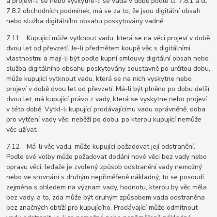
a projeví-li se nebo vyskytne-li se vada v době podle čl. 7.8.1 a čl.
7.8.2 obchodních podmínek, má se za to, že jsou digitální obsah
nebo služba digitálního obsahu poskytovány vadně.
7.11. Kupující může vytknout vadu, která se na věci projeví v době
dvou let od převzetí. Je-li předmětem koupě věc s digitálními
vlastnostmi a mají-li být podle kupní smlouvy digitální obsah nebo
služba digitálního obsahu poskytovány soustavně po určitou dobu,
může kupující vytknout vadu, která se na nich vyskytne nebo
projeví v době dvou let od převzetí. Má-li být plněno po dobu delší
dvou let, má kupující právo z vady, která se vyskytne nebo projeví
v této době. Vytkl-li kupující prodávajícímu vadu oprávněně, doba
pro vytčení vady věci neběží po dobu, po kterou kupující nemůže
věc užívat.
7.12. Má-li věc vadu, může kupující požadovat její odstranění.
Podle své volby může požadovat dodání nové věci bez vady nebo
opravu věci, ledaže je zvolený způsob odstranění vady nemožný
nebo ve srovnání s druhým nepřiměřeně nákladný; to se posoudí
zejména s ohledem na význam vady, hodnotu, kterou by věc měla
bez vady, a to, zda může být druhým způsobem vada odstraněna
bez značných obtíží pro kupujícího. Prodávající může odmítnout