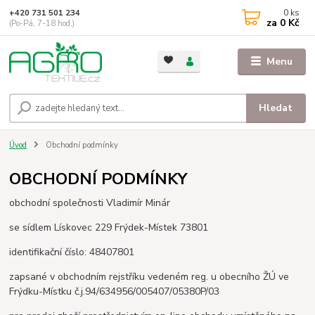
0
ks
+420 731 501 234
za
0 Kč
(Po-Pá, 7-18 hod.)
Menu
Hledat
Úvod
Obchodní podmínky
OBCHODNÍ PODMÍNKY
obchodní společnosti Vladimír Minár
se sídlem Lískovec 229 Frýdek-Místek 73801
identifikační číslo: 48407801
zapsané v obchodním rejstříku vedeném reg. u obecního ŽÚ ve
Frýdku-Místku č.j.94/634956/005407/05380P/03