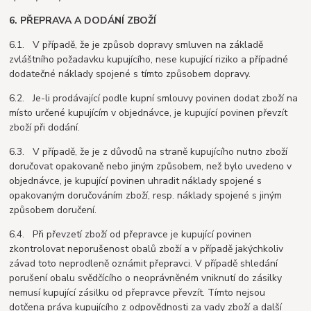
6. PŘEPRAVA A DODÁNÍ ZBOŽÍ
6.1. V případě, že je způsob dopravy smluven na základě
zvláštního požadavku kupujícího, nese kupující riziko a případné
dodatečné náklady spojené s tímto způsobem dopravy.
6.2. Je-li prodávající podle kupní smlouvy povinen dodat zboží na
místo určené kupujícím v objednávce, je kupující povinen převzít
zboží při dodání.
6.3. V případě, že je z důvodů na straně kupujícího nutno zboží
doručovat opakovaně nebo jiným způsobem, než bylo uvedeno v
objednávce, je kupující povinen uhradit náklady spojené s
opakovaným doručováním zboží, resp. náklady spojené s jiným
způsobem doručení.
6.4. Při převzetí zboží od přepravce je kupující povinen
zkontrolovat neporušenost obalů zboží a v případě jakýchkoliv
závad toto neprodleně oznámit přepravci. V případě shledání
porušení obalu svědčícího o neoprávněném vniknutí do zásilky
nemusí kupující zásilku od přepravce převzít. Tímto nejsou
dotčena práva kupujícího z odpovědnosti za vady zboží a další