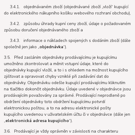
3.4.1. objednávaném zboží (objednávané zboží „vloží“ kupující
do elektronického nákupního košíku webového rozhraní obchodu),
3.4.2. způsobu úhrady kupní ceny zboží, údaje o požadovaném
způsobu doručení objednávaného zboží a
3.4.3. informace o nákladech spojených s dodáním zboží (dále
společně jen jako „
objednávka
“).
3.5. Před zasláním objednávky prodávajícímu je kupujícímu
umožněno zkontrolovat a měnit vstupní údaje, které do
objednávky kupující vložil, a to i s ohledem na možnost kupujícího
zjišťovat a opravovat chyby vzniklé při zadávání dat do
objednávky. Objednávku odešle kupující prodávajícímu kliknutím
na tlačítko dokončit objednávku. Údaje uvedené v objednávce jsou
prodávajícím považovány za správné. Prodávající neprodleně po
obdržení objednávky toto obdržení kupujícímu potvrdí
elektronickou poštou, a to na adresu elektronické pošty
kupujícího uvedenou v uživatelském účtu či v objednávce (dále jen
„
elektronická adresa kupujícího
“).
3.6. Prodávající je vždy oprávněn v závislosti na charakteru