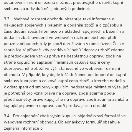
ustanovením není omezena možnost prodávajícího uzavřít kupní
smlouvu za individuálně sjednaných podmínek.
3.3. Webové rozhraní obchodu obsahuje také informace o
nákladech spojených s balením a dodáním zboží, a o způsobu a
času dodání zboží. Informace o nákladech spojených s balením a
dodáním zboží uvedené ve webovém rozhraní obchodu platí
pouze v případech, kdy je zboží doručováno v rámci území České
republiky. V případě, kdy prodávající nabízí dopravu zboží zdarma,
je předpokladem vzniku práva na bezplatnou dopravu zboží na
straně kupujícího zaplacení minimální celkové kupní ceny
dopravovaného zboží ve výši stanovené ve webovém rozhraní
obchodu. V případě, kdy dojde k částečnému odstoupení od kupní
smlouvy kupujícím a celková kupní cena zboží, u kterého nedošlo
k odstoupení od smlouvy kupujícím, nedosahuje minimální výše, jež
je potřebná pro vznik práva na dopravu zboží zdarma podle
předchozí věty, právo kupujícího na dopravu zboží zdarma zaniká a
kupující je povinen dopravu zboží prodávajícímu uhradit.
3.4 Pro objednání zboží vyplní kupující objednávkový formulář ve
webovém rozhraní obchodu. Objednávkový formulář obsahuje
zejména informace o: