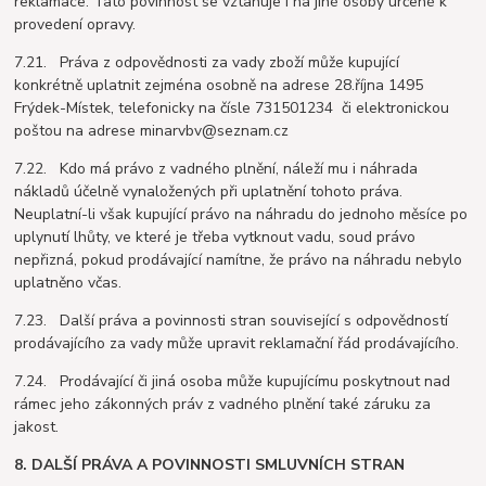
reklamace. Tato povinnost se vztahuje i na jiné osoby určené k
provedení opravy.
7.21. Práva z odpovědnosti za vady zboží může kupující
konkrétně uplatnit zejména osobně na adrese 28.října 1495
Frýdek-Místek, telefonicky na čísle 731501234 či elektronickou
poštou na adrese minarvbv@seznam.cz
7.22. Kdo má právo z vadného plnění, náleží mu i náhrada
nákladů účelně vynaložených při uplatnění tohoto práva.
Neuplatní-li však kupující právo na náhradu do jednoho měsíce po
uplynutí lhůty, ve které je třeba vytknout vadu, soud právo
nepřizná, pokud prodávající namítne, že právo na náhradu nebylo
uplatněno včas.
7.23. Další práva a povinnosti stran související s odpovědností
prodávajícího za vady může upravit reklamační řád prodávajícího.
7.24. Prodávající či jiná osoba může kupujícímu poskytnout nad
rámec jeho zákonných práv z vadného plnění také záruku za
jakost.
8. DALŠÍ PRÁVA A POVINNOSTI SMLUVNÍCH STRAN