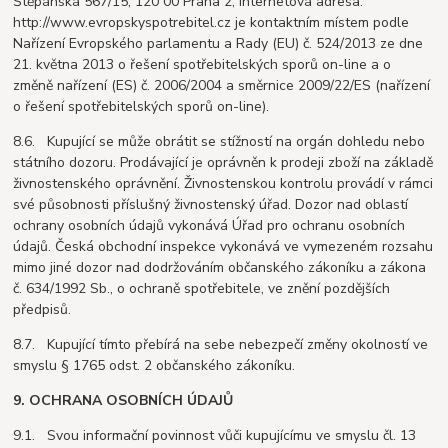
Štěpánská 567/15, 120 00 Praha 2, internetová adresa:
http://www.evropskyspotrebitel.cz je kontaktním místem podle
Nařízení Evropského parlamentu a Rady (EU) č. 524/2013 ze dne
21. května 2013 o řešení spotřebitelských sporů on-line a o
změně nařízení (ES) č. 2006/2004 a směrnice 2009/22/ES (nařízení
o řešení spotřebitelských sporů on-line).
8.6. Kupující se může obrátit se stížností na orgán dohledu nebo
státního dozoru. Prodávající je oprávněn k prodeji zboží na základě
živnostenského oprávnění. Živnostenskou kontrolu provádí v rámci
své působnosti příslušný živnostenský úřad. Dozor nad oblastí
ochrany osobních údajů vykonává Úřad pro ochranu osobních
údajů. Česká obchodní inspekce vykonává ve vymezeném rozsahu
mimo jiné dozor nad dodržováním občanského zákoníku a zákona
č. 634/1992 Sb., o ochraně spotřebitele, ve znění pozdějších
předpisů.
8.7. Kupující tímto přebírá na sebe nebezpečí změny okolností ve
smyslu § 1765 odst. 2 občanského zákoníku.
9. OCHRANA OSOBNÍCH ÚDAJŮ
9.1. Svou informační povinnost vůči kupujícímu ve smyslu čl. 13