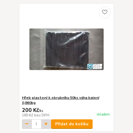
Hřeb plastový k obrubníku 50ks váha balení
0,860kg
200 Kč
/
ks
skladem
165 Kč
bez DPH
Přidat do košíku