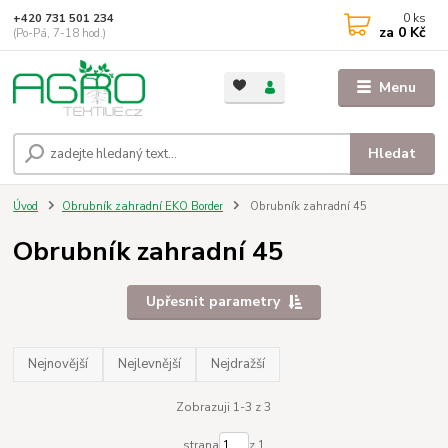
0
ks
+420 731 501 234
za
0 Kč
(Po-Pá, 7-18 hod.)
Menu
Hledat
Úvod
Obrubník zahradní EKO Border
Obrubník zahradní 45
Obrubník zahradní 45
Upřesnit parametry
Nejnovější
Nejlevnější
Nejdražší
Zobrazuji 1-3 z 3
strana
z 1