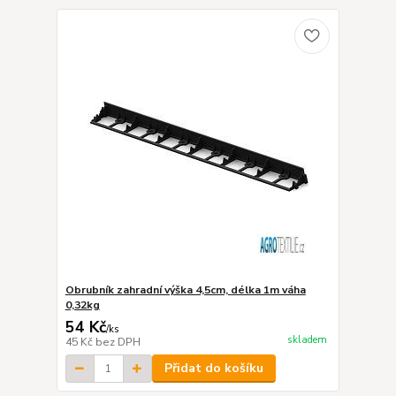
Obrubník zahradní výška 4,5cm, délka 1m váha
0,32kg
54 Kč
/
ks
skladem
45 Kč
bez DPH
Přidat do košíku