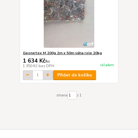
Geonetex M 200g 2m x 50m váha role 20kg
1 634 Kč
/
ks
skladem
1 350 Kč
bez DPH
Přidat do košíku
strana
z 1