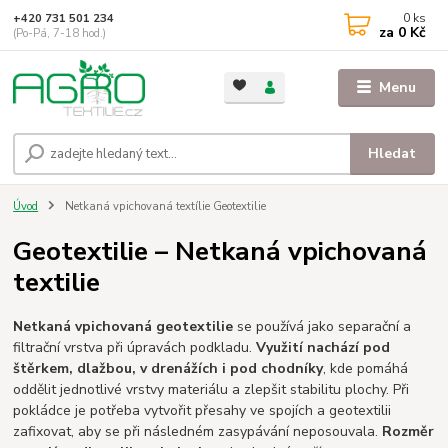
0
ks
+420 731 501 234
za
0 Kč
(Po-Pá, 7-18 hod.)
Menu
Hledat
Úvod
Netkaná vpichovaná textílie Geotextilie
Geotextilie – Netkaná vpichovaná
textilie
Netkaná vpichovaná geotextilie
se používá jako separační a
filtrační vrstva při úpravách podkladu.
Využití nachází pod
štěrkem, dlažbou, v drenážích i pod chodníky
, kde pomáhá
oddělit jednotlivé vrstvy materiálu a zlepšit stabilitu plochy. Při
pokládce je potřeba vytvořit přesahy ve spojích a geotextilii
zafixovat, aby se při následném zasypávání neposouvala.
Rozměr