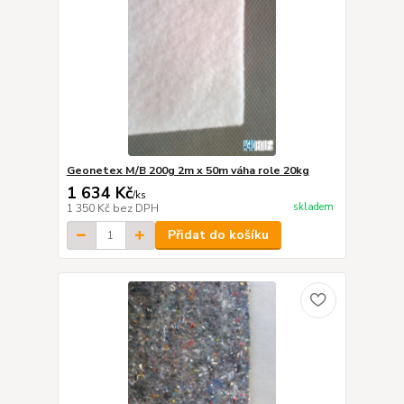
Geonetex M/B 200g 2m x 50m váha role 20kg
1 634 Kč
/
ks
skladem
1 350 Kč
bez DPH
Přidat do košíku