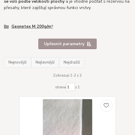
se volí podle velikosti plochy
a je vhodné počítat s rezervou na
přesahy, které zajišťují správnou funkci vrstvy.
Geonetex M 200g/m²
Upřesnit parametry
Nejnovější
Nejlevnější
Nejdražší
Zobrazuji 1-2 z 2
strana
z 1