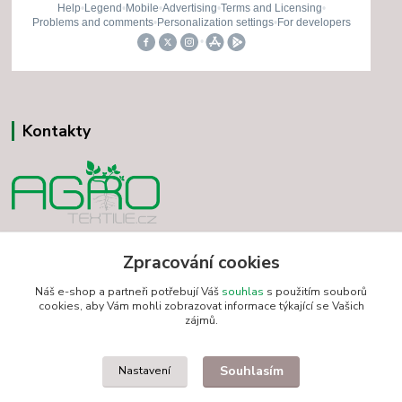
Kontakty
Vladimír Minár
+420 731 501 234
Zpracování cookies
(Po-Pá, 7-18 hod.)
Náš e-shop a partneři potřebují Váš
souhlas
s použitím souborů
cookies, aby Vám mohli zobrazovat informace týkající se Vašich
minarvbv@seznam.cz
zájmů.
Souhlasím
Nastavení