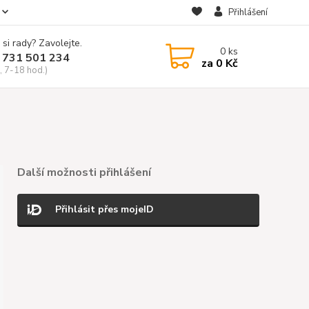
Přihlášení
 si rady? Zavolejte.
0
ks
 731 501 234
za
0 Kč
, 7-18 hod.)
Další možnosti přihlášení
Přihlásit přes mojeID