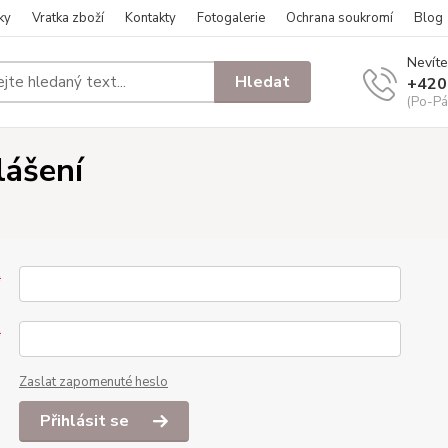
ky
Vratka zboží
Kontakty
Fotogalerie
Ochrana soukromí
Blog
Nevíte
Hledat
+420
(Po-Pá
lášení
*
*
Zaslat zapomenuté heslo
Přihlásit se