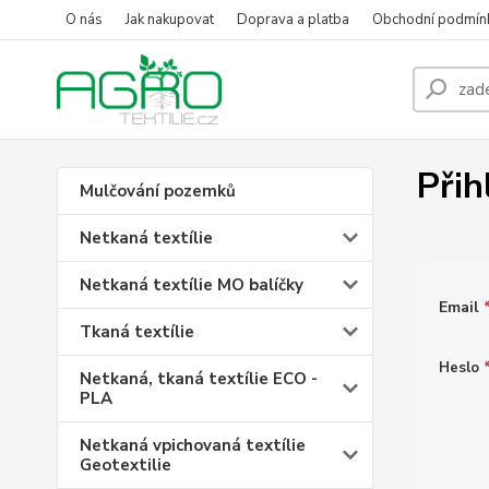
O nás
Jak nakupovat
Doprava a platba
Obchodní podmín
Přih
Mulčování pozemků
Netkaná textílie
Netkaná textílie MO balíčky
Email
Tkaná textílie
Heslo
Netkaná, tkaná textílie ECO -
PLA
Netkaná vpichovaná textílie
Geotextilie