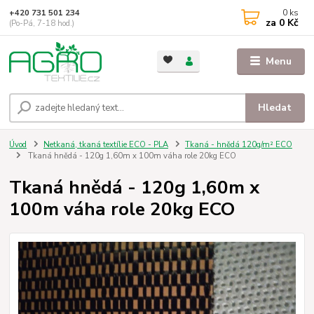
0
ks
+420 731 501 234
za
0 Kč
(Po-Pá, 7-18 hod.)
Menu
Hledat
Úvod
Netkaná, tkaná textílie ECO - PLA
Tkaná - hnědá 120g/m² ECO
Tkaná hnědá - 120g 1,60m x 100m váha role 20kg ECO
Tkaná hnědá - 120g 1,60m x
100m váha role 20kg ECO