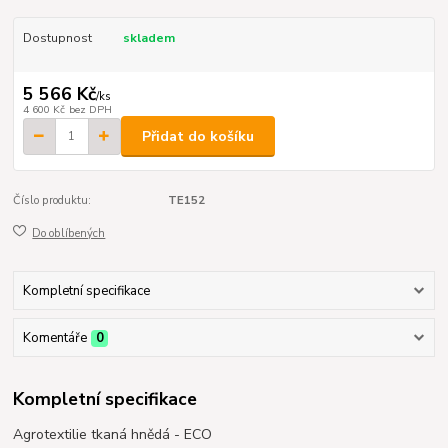
Dostupnost
skladem
5 566 Kč
/
ks
4 600 Kč
bez DPH
Přidat do košíku
Číslo produktu:
TE152
Do oblíbených
Kompletní specifikace
Komentáře
0
Kompletní specifikace
Agrotextilie tkaná hnědá - ECO