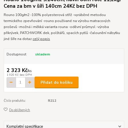
Cena za bm v šíři 140cm 24Kč bez DPH
Rouno 100g/m2 -100% polyesterová střiž -vyráběné metodou
termického zpevňování -rouno používané na výrobu matracových
proševů -možná i měkká varianta rouna -oděvní průmysl -výroba
přikrývek, PATCHWORK dek, polštářů, spacích pytlů -čalounění nábytku
jiné šíře na dotaz
celý popis
Dostupnost
skladem
2 323 Kč
/
ks
1 920 Kč
bez DPH
Přidat do košíku
Číslo produktu:
R212
Do oblíbených
Kompletní specifikace