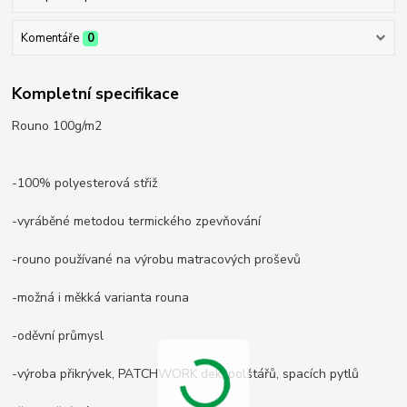
Komentáře
0
Kompletní specifikace
Rouno 100g/m2
-100% polyesterová střiž
-vyráběné metodou termického zpevňování
-rouno používané na výrobu matracových proševů
-možná i měkká varianta rouna
-oděvní průmysl
-výroba přikrývek, PATCHWORK dek, polštářů, spacích pytlů