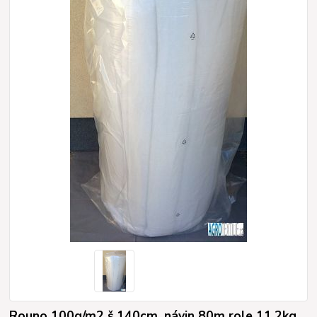
Rouno 100g/m2 š.140cm, návin 80m role 11,2kg.