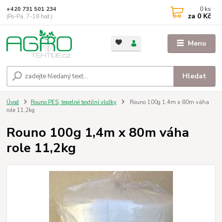
0
ks
+420 731 501 234
za
0 Kč
(Po-Pá, 7-18 hod.)
Menu
Hledat
Úvod
Rouno PES, tepelné textilní vložky
Rouno 100g 1,4m x 80m váha
role 11,2kg
Rouno 100g 1,4m x 80m váha
role 11,2kg