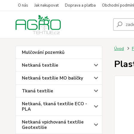
O nás
Jak nakupovat
Doprava a platba
Obchodní podmín
Úvod
F
Mulčování pozemků
Plas
Netkaná textílie
Netkaná textílie MO balíčky
Tkaná textílie
Netkaná, tkaná textílie ECO -
PLA
Netkaná vpichovaná textílie
Geotextilie