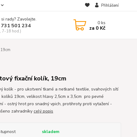
Přihlášení
 si rady? Zavolejte.
0
ks
 731 501 234
za
0 Kč
, 7-18 hod.)
k 19cm
tový fixační kolík, 19cm
ý kolík - pro ukotvení tkané a netkané textilie, svahových sítí
a kolíků 19cm, velikost hlavy 2,5cm x 3,5cm pro pevné
í - ostrý hrot pro snadný vpich, protihroty proti vytažení -
šeno zahradníky
celý popis
tupnost
skladem