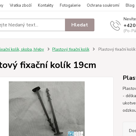
ky
Vratka zboží
Kontakty
Fotogalerie
Ochrana soukromí
Blog
Nevíte
Hledat
+420
(Po-Pá
ixační kolík, skoba, hřeby
Plastový fixační kolík
Plastový fixační kolí
tový fixační kolík 19cm
Plas
Plastov
- délk
ukotven
odzkou
Dos