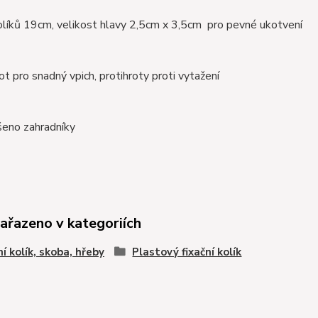
olíků 19cm, velikost hlavy 2,5cm x 3,5cm pro pevné ukotvení
rot pro snadný vpich, protihroty proti vytažení
šeno zahradníky
zařazeno v kategoriích
ní kolík, skoba, hřeby
Plastový fixační kolík