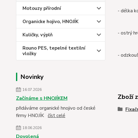
Motouzy přírodní
- délka k
Organicke hojivo, HNOJÍK
- ostrý h
Kuličky, výplň
Rouno PES, tepelné textilní
vložky
- odzkou
Novinky
16.07.2026
Zboží 
Začínáme s HNOJÍKEM
přidáváme organické hnojivo od české
Fixač
firmy HNOJÍK
číst celé
18.06.2026
Dovolená