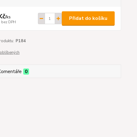
Kč
/
ks
Přidat do košíku
bez DPH
roduktu:
P184
oblíbených
Komentáře
0