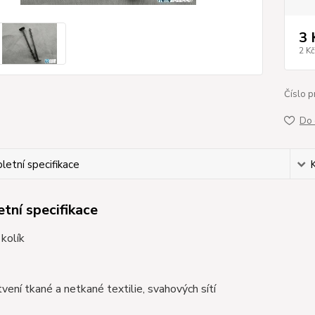
3 
2 Kč
Číslo p
Do 
etní specifikace
tní specifikace
kolík
tvení tkané a netkané textilie, svahových sítí