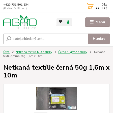
0
ks
+420 731 501 234
za
0 Kč
(Po-Pá, 7-18 hod.)
Menu
Hledat
Úvod
Netkaná textílie MO balíčky
Černá 50g/m2 balíčky
Netkaná
textílie černá 50g 1,6m x 10m
Netkaná textílie černá 50g 1,6m x
10m