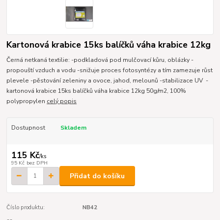
Kartonová krabice 15ks balíčků váha krabice 12kg
Černá netkaná textilie: -podkladová pod mulčovací kůru, oblázky -
propouští vzduch a vodu -snižuje proces fotosyntézy a tím zamezuje růst
plevele -pěstování zeleniny a ovoce, jahod, melounů -stabilizace UV -
kartonová krabice 15ks balíčků váha krabice 12kg 50g/m2, 100%
polypropylen
celý popis
Dostupnost
Skladem
115 Kč
/
ks
95 Kč
bez DPH
Přidat do košíku
Číslo produktu:
NB42