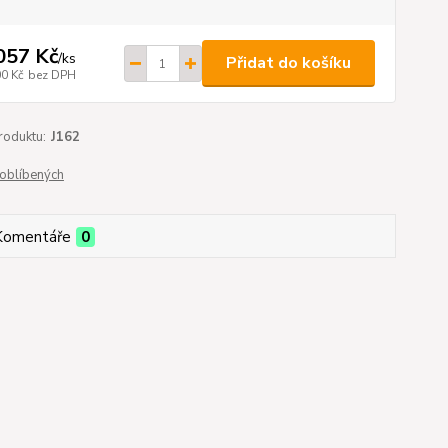
057 Kč
/
ks
Přidat do košíku
00 Kč
bez DPH
roduktu:
J162
oblíbených
Komentáře
0