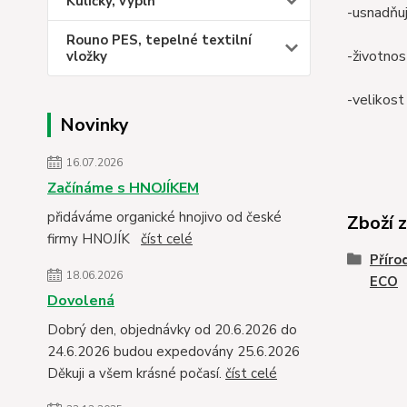
Kuličky, výplň
-usnadňuj
Rouno PES, tepelné textilní
-životnos
vložky
-velikost
Novinky
16.07.2026
Začínáme s HNOJÍKEM
přidáváme organické hnojivo od české
Zboží 
firmy HNOJÍK
číst celé
Příro
18.06.2026
ECO
Dovolená
Dobrý den, objednávky od 20.6.2026 do
24.6.2026 budou expedovány 25.6.2026
Děkuji a všem krásné počasí.
číst celé