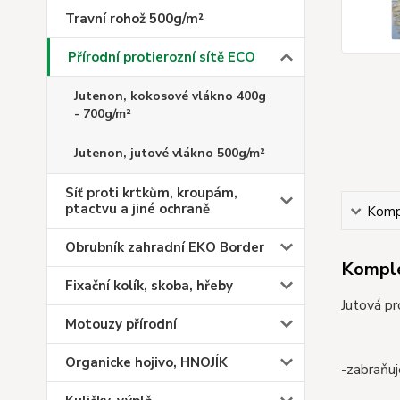
Travní rohož 500g/m²
Přírodní protierozní sítě ECO
Jutenon, kokosové vlákno 400g
- 700g/m²
Jutenon, jutové vlákno 500g/m²
Síť proti krtkům, kroupám,
ptactvu a jiné ochraně
Kompl
Obrubník zahradní EKO Border
Komple
Fixační kolík, skoba, hřeby
Jutová pro
Motouzy přírodní
Organicke hojivo, HNOJÍK
-zabraňuj