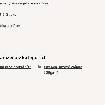
e uchycení vegetace na svazích
t 1-2 roky
 oka 1 x 2cm
zařazeno v kategoriích
dní protierozní sítě
Jutenon, jutové vlákno
500g/m²