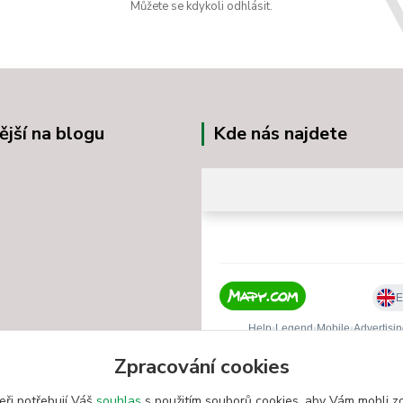
Můžete se kdykoli odhlásit.
ější na blogu
Kde nás najdete
Zpracování cookies
eři potřebují Váš
souhlas
s použitím souborů cookies, aby Vám mohli z