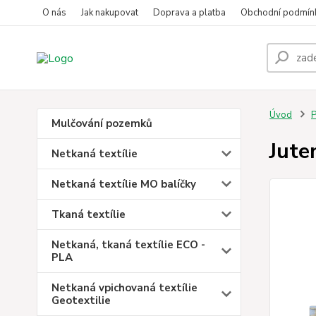
O nás
Jak nakupovat
Doprava a platba
Obchodní podmín
Úvod
P
Mulčování pozemků
Jute
Netkaná textílie
Netkaná textílie MO balíčky
Tkaná textílie
Netkaná, tkaná textílie ECO -
PLA
Netkaná vpichovaná textílie
Geotextilie