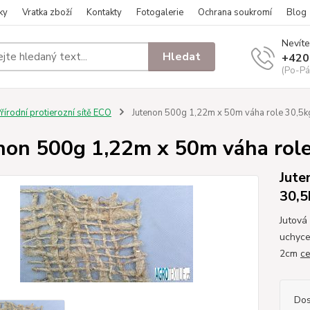
ky
Vratka zboží
Kontakty
Fotogalerie
Ochrana soukromí
Blog
Nevíte
Hledat
+420
(Po-Pá
řírodní protierozní sítě ECO
Jutenon 500g 1,22m x 50m váha role 30,5k
non 500g 1,22m x 50m váha rol
Jute
30,5
Jutová 
uchyce
2cm
ce
Dos