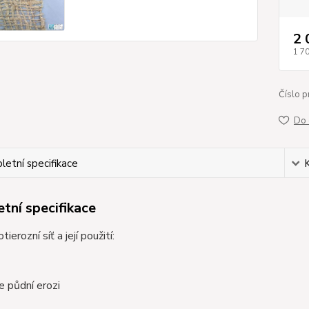
2 
1 7
Číslo p
Do 
etní specifikace
tní specifikace
tierozní síť a její použití:
e půdní erozi