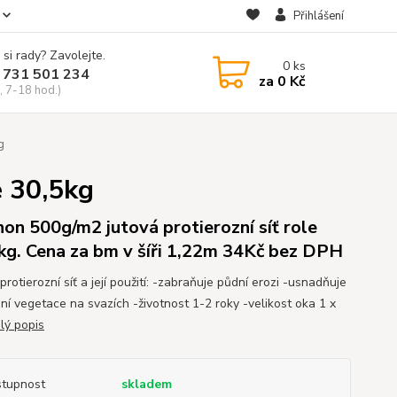
Přihlášení
 si rady? Zavolejte.
0
ks
 731 501 234
za
0 Kč
, 7-18 hod.)
g
e 30,5kg
non 500g/m2 jutová protierozní síť role
kg. Cena za bm v šíři 1,22m 34Kč bez DPH
protierozní síť a její použití: -zabraňuje půdní erozi -usnadňuje
ní vegetace na svazích -životnost 1-2 roky -velikost oka 1 x
lý popis
tupnost
skladem