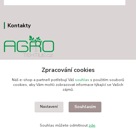
Kontakty
Vladimír Minár
Zpracování cookies
+420 731 501 234
(Po-Pá, 7-18 hod.)
Náš e-shop a partneři potřebují Váš
souhlas
s použitím souborů
cookies, aby Vám mohli zobrazovat informace týkající se Vašich
minarvbv@seznam.cz
zájmů.
Souhlasím
Nastavení
Souhlas můžete odmítnout
zde
.
Vytvořeno na
Eshop-rychle.cz