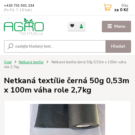
0
ks
+420 731 501 234
za
0 Kč
(Po-Pá, 7-18 hod.)
Menu
Hledat
Úvod
Netkaná textílie
Netkaná textílie černá 50g 0,53m x 100m váha
role 2,7kg
Netkaná textílie černá 50g 0,53m
x 100m váha role 2,7kg