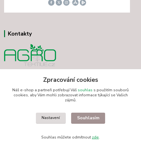
Kontakty
Vladimír Minár
+420 731 501 234
Zpracování cookies
(Po-Pá, 7-18 hod.)
Náš e-shop a partneři potřebují Váš
souhlas
s použitím souborů
cookies, aby Vám mohli zobrazovat informace týkající se Vašich
minarvbv@seznam.cz
zájmů.
Souhlasím
Nastavení
Souhlas můžete odmítnout
zde
.