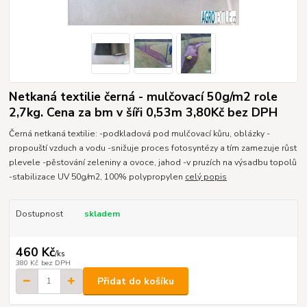
Netkaná textilie černá - mulčovací 50g/m2 role
2,7kg. Cena za bm v šíři 0,53m 3,80Kč bez DPH
Černá netkaná textilie: -podkladová pod mulčovací kůru, oblázky -
propouští vzduch a vodu -snižuje proces fotosyntézy a tím zamezuje růst
plevele -pěstování zeleniny a ovoce, jahod -v pruzích na výsadbu topolů
-stabilizace UV 50g/m2, 100% polypropylen
celý popis
Dostupnost
skladem
460 Kč
/
ks
380 Kč
bez DPH
Přidat do košíku